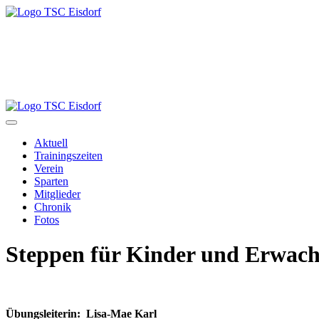
Aktuell
Trainingszeiten
Verein
Sparten
Mitglieder
Chronik
Fotos
Steppen für Kinder und Erwach
Übungsleiterin: Lisa-Mae Karl