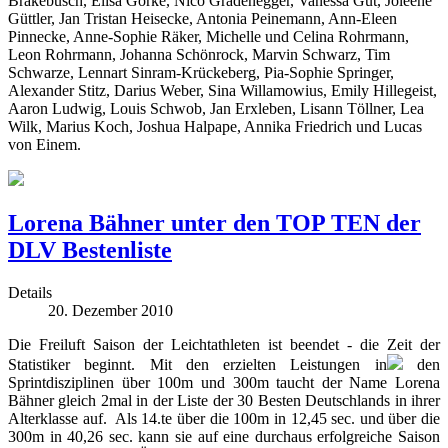
Brakebusch, Elisa Gorke, Nico Gradenegger, Vanessa Gut, Joleene
Güttler, Jan Tristan Heisecke, Antonia Peinemann, Ann-Eleen
Pinnecke, Anne-Sophie Räker, Michelle und Celina Rohrmann,
Leon Rohrmann, Johanna Schönrock, Marvin Schwarz, Tim
Schwarze, Lennart Sinram-Krückeberg, Pia-Sophie Springer,
Alexander Stitz, Darius Weber, Sina Willamowius, Emily Hillegeist,
Aaron Ludwig, Louis Schwob, Jan Erxleben, Lisann Töllner, Lea
Wilk, Marius Koch, Joshua Halpape, Annika Friedrich und Lucas
von Einem.
Lorena Bähner unter den TOP TEN der
DLV Bestenliste
Details
20. Dezember 2010
Die Freiluft Saison der Leichtathleten ist beendet - die Zeit der
Statistiker beginnt. Mit den erzielten Leistungen in
den
Sprintdisziplinen über 100m und 300m taucht der Name Lorena
Bähner gleich 2mal in der Liste der 30 Besten Deutschlands in ihrer
Alterklasse auf. Als 14.te über die 100m in 12,45 sec. und über die
300m in 40,26 sec. kann sie auf eine durchaus erfolgreiche Saison