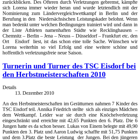
zurückblicken. Des Öfteren durch Verletzungen gebremst, kämpfte
sich Lorena immer wieder heran und wurde letztendlich mit der
Nominierung zum Ländervergleichwettkampf in Berlin und der
Berufung in den Niedersächsischen Leistungskader belohnt. Wenn
man bedenkt unter welchen Bedingungen trainiert wird und dann in
der Liste Athleten namenhaften Städte wie Recklinghausen –
Chemnitz – Berlin – Jena – Neuss – Düsseldorf – Frankfurt etc. den
Ort Eisdorf liest, ist das schon eine tolle Sache. Wünschen wir
Lorena weiterhin so viel Erfolg und eine weitere schöne und
hoffentlich verletzungsfreie neue Saison.
Turnerin und Turner des TSC Eisdorf bei
den Herbstmeisterschaften 2010
Details
13. Dezember 2010
An den Herbstmeisterschaften im Gerätturnen nahmen 7 Kinder des
TSC Eisdorf teil. Annika Friedrich stellte sich als einziges Mädchen
dem Wettkampf. Leider war sie durch eine Knöchelverletzung
eingeschränkt und erreichte mit 42,65 Punkten den 6. Platz. Die 6
Jungen hatte es da schon besser. Lukas von Einem belegte mit 49,90
Punkten den 3. Platz und Aaron Ludwig schaffte mit 51,75 Punkten
und dem 3.Platz die beste Leistung der Jungen. Bei den jüngeren