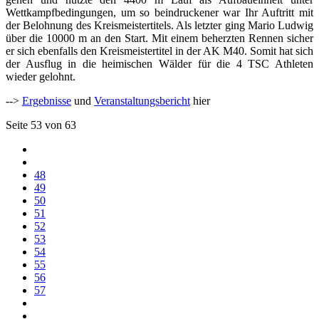
Wettkampfbedingungen, um so beindruckener war Ihr Auftritt mit
der Belohnung des Kreismeistertitels. Als letzter ging Mario Ludwig
über die 10000 m an den Start. Mit einem beherzten Rennen sicher
er sich ebenfalls den Kreismeistertitel in der AK M40. Somit hat sich
der Ausflug in die heimischen Wälder für die 4 TSC Athleten
wieder gelohnt.
-->
Ergebnisse
und
Veranstaltungsbericht
hier
Seite 53 von 63
48
49
50
51
52
53
54
55
56
57