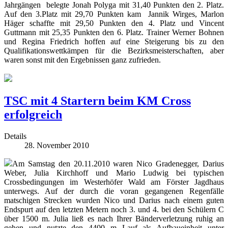
Jahrgängen belegte Jonah Polyga mit 31,40 Punkten den 2. Platz.
Auf den 3.Platz mit 29,70 Punkten kam Jannik Wirges, Marlon
Häger schaffte mit 29,50 Punkten den 4. Platz und Vincent
Guttmann mit 25,35 Punkten den 6. Platz. Trainer Werner Bohnen
und Regina Friedrich hoffen auf eine Steigerung bis zu den
Qualifikationswettkämpen für die Bezirksmeisterschaften, aber
waren sonst mit den Ergebnissen ganz zufrieden.
TSC mit 4 Startern beim KM Cross
erfolgreich
Details
28. November 2010
Am Samstag den 20.11.2010 waren Nico Gradenegger, Darius
Weber, Julia Kirchhoff und Mario Ludwig bei typischen
Crossbedingungen im Westerhöfer Wald am Förster Jagdhaus
unterwegs. Auf der durch die voran gegangenen Regenfälle
matschigen Strecken wurden Nico und Darius nach einem guten
Endspurt auf den letzten Metern noch 3. und 4. bei den Schülern C
über 1500 m. Julia ließ es nach Ihrer Bänderverletzung ruhig an
gehen und nutzte den 4400 m Lauf als Aufbaueinheit unter