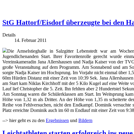
StG Hattorf/Eisdorf überzeugte bei den Hal
Details
14. Februar 2011
Die Amselstieghalle in Salzgitter Lebenstedt war am Wochen
Jugendlichenanden Start. Ihrer Favoritenrolle gerecht wurde e
Vereinskameradin Jana Allershausen und Nadja Kaiser von der TVG 
große Veranstaltung auf dem Programm. Am Sonnabend und am Sonn
sorgte Nadja Kaiser im Hochsprung. Im Vorjahr nicht einmal über 1,
60m Hürden Distanz mit einer Zeit von 10:39 Sek. Jana Allershausen
am Start kam Niklas Kirchhoff mit der 5 Kilo Kugel auf eine Weite v
Lauf lief Christopher die 5. Zeit. Ihn fehlten aber 2 Hundertstel Sek
Am Sonntag waren die Schülerklassen am Start. Im Weitsprung kam 
Höhe von 1,32 m als Dritter. An der Höhe von 1,35 m scheiterte de
Reihe von Fehlversuchen, nicht den Endkampf. Dominik versuchte s
Platz erreichte Dominik auch im 60 m Endlauf mit einer Zeit von 9:3
--> hier geht es zu den
Ergebnissen
und
Bildern
Leichtathleten starten erfolgreich ins neue