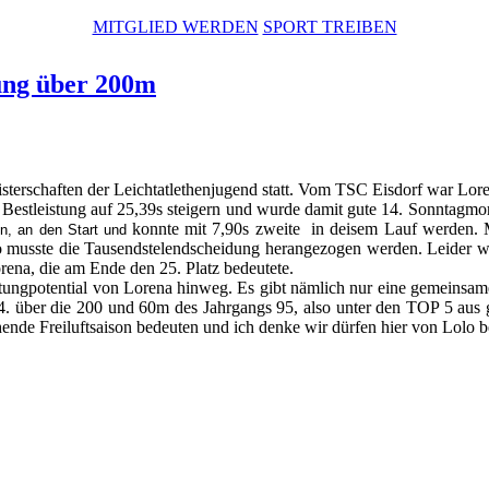
MITGLIED WERDEN
SPORT TREIBEN
tung über 200m
terschaften der Leichtatlethenjugend statt. Vom TSC Eisdorf war Lore
Bestleistung auf 25,39s steigern und wurde damit gute 14. Sonntagmo
konnte mit 7,90s zweite in deisem Lauf werden. M
n, an den Start und
o musste die Tausendstelendscheidung herangezogen werden. Leider wa
orena, die am Ende den 25. Platz bedeutete.
eistungpotential von Lorena hinweg. Es gibt nämlich nur eine gemeins
 4. über die 200 und 60m des Jahrgangs 95, also unter den TOP 5 aus g
ehende Freiluftsaison bedeuten und ich denke wir dürfen hier von Lolo 