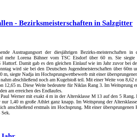
len - Bezirksmeisterschaften in Salzgitter
ende Austragungsort der diesjährigen Bezirks-meisterschaften i
inmal mehr Lorena Bähner vom TSC Eisdorf über 60 m. Sie siegte 
Hattorf. Damit gab es den gleichen Einlauf wie im Jahr zuvor bei d
tag wird sie bei den Deutschen Jugendmeisterschaften über 60m un
50 m, siegte Nadja im Hochsprungwettbewerb mit einer übersprungenen 
 nahm abschließend noch am Kugelstoß teil. Mit einer Weite von 8,62
on 12,65 m. Diese Weite bedeutete für Niklas Rang 3. Im Weitsprung er
unden am erreichen des Endlaufes.
Paul Werner mit exakt 4 m in der
Altersklasse M 13 auf den 5 Rang.
r nur 1,40 m große Athlet ganz knapp.
Im Weitsprung der Altersklass
ich anschließend erstmals im Hochsprung. Mit einer übersprungenen 
8 Sek.
 Jahr