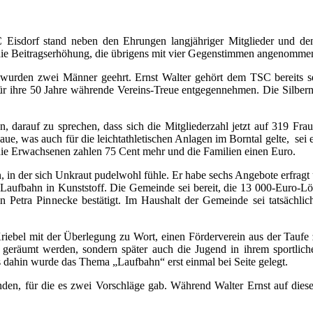
SC Eisdorf stand neben den Ehrungen langjähriger Mitglieder und 
 die Beitragserhöhung, die übrigens mit vier Gegenstimmen angenomme
 wurden zwei Männer geehrt. Ernst Walter gehört dem TSC bereits se
ür ihre 50 Jahre währende Vereins-Treue entgegennehmen. Die Silbern
nn, darauf zu sprechen, dass sich die Mitgliederzahl jetzt auf 319 
ue, was auch für die leichtathletischen Anlagen im Borntal gelte, sei 
 die Erwachsenen zahlen 75 Cent mehr und die Familien einen Euro.
 in der sich Unkraut pudelwohl fühle. Er habe sechs Angebote erfragt
aufbahn in Kunststoff. Die Gemeinde sei bereit, die 13 000-Euro-Lös
in Petra Pinnecke bestätigt. Im Haushalt der Gemeinde sei tatsächli
riebel mit der Überlegung zu Wort, einen Förderverein aus der Taufe
geräumt werden, sondern später auch die Jugend in ihrem sportliche
is dahin wurde das Thema „Laufbahn“ erst einmal bei Seite gelegt.
nden, für die es zwei Vorschläge gab. Während Walter Ernst auf dies