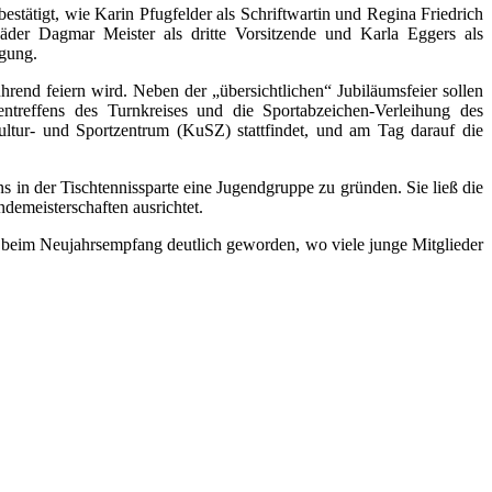
ätigt, wie Karin Pfugfelder als Schriftwartin und Regina Friedrich
äder Dagmar Meister als dritte Vorsitzende und Karla Eggers als
igung.
end feiern wird. Neben der „übersichtlichen“ Jubiläumsfeier sollen
ntreffens des Turnkreises und die Sportabzeichen-Verleihung des
ltur- und Sportzentrum (KuSZ) stattfindet, und am Tag darauf die
s in der Tischtennissparte eine Jugendgruppe zu gründen. Sie ließ die
emeisterschaften ausrichtet.
eder beim Neujahrsempfang deutlich geworden, wo viele junge Mitglieder