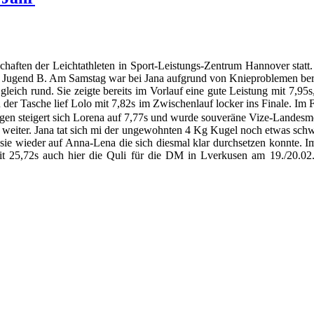
aften der Leichtathleten in Sport-Leistungs-Zentrum Hannover statt
l. Jugend B. Am Samstag war bei Jana aufgrund von Knieproblemen bere
gleich rund. Sie zeigte bereits im Vorlauf eine gute Leistung mit 7,95s
in der Tasche lief Lolo mit 7,82s im Zwischenlauf locker ins Finale. Im
gen steigert sich Lorena auf 7,77s und wurde souveräne Vize-Landesme
weiter. Jana tat sich mi der ungewohnten 4 Kg Kugel noch etwas schw
raf sie wieder auf Anna-Lena die sich diesmal klar durchsetzen konnte
mit 25,72s auch hier die Quli für die DM in Lverkusen am 19./20.02