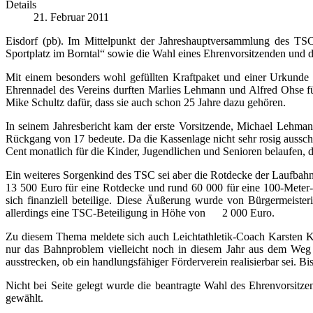
Details
21. Februar 2011
Eisdorf (pb). Im Mittelpunkt der Jahreshauptversammlung des T
Sportplatz im Borntal“ sowie die Wahl eines Ehrenvorsitzenden und
Mit einem besonders wohl gefüllten Kraftpaket und einer Urkunde
Ehrennadel des Vereins durften Marlies Lehmann und Alfred Ohse f
Mike Schultz dafür, dass sie auch schon 25 Jahre dazu gehören.
In seinem Jahresbericht kam der erste Vorsitzende, Michael Lehma
Rückgang von 17 bedeute. Da die Kassenlage nicht sehr rosig ausscha
Cent monatlich für die Kinder, Jugendlichen und Senioren belaufen,
Ein weiteres Sorgenkind des TSC sei aber die Rotdecke der Laufbahn,
13 500 Euro für eine Rotdecke und rund 60 000 für eine 100-Meter-L
sich finanziell beteilige. Diese Äußerung wurde von Bürgermeister
allerdings eine TSC-Beteiligung in Höhe von 2 000 Euro.
Zu diesem Thema meldete sich auch Leichtathletik-Coach Karsten K
nur das Bahnproblem vielleicht noch in diesem Jahr aus dem Weg 
ausstrecken, ob ein handlungsfähiger Förderverein realisierbar sei. B
Nicht bei Seite gelegt wurde die beantragte Wahl des Ehrenvorsitze
gewählt.