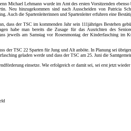
n Michael Lehmann wurde im Amt des ersten Vorsitzenden ebenso best
artin. Neu hinzugekommen sind nach Ausscheiden von Patricia Sch
ng. Auch die Spartenleiterinnen und Spartenleiter erfuhren eine Bestät
an, dass der TSC im kommenden Jahr sein 111jähriges Bestehen gebühr
agen habe man bereits die Zusage für das Ausrichten des Seniore
, dass jeweils am Samstag vor Rosenmontag der Kinderfasching im Ku
ss der TSC 22 Sparten für Jung und Alt anböte. In Planung sei übrigen
asching geladen werde und dass der TSC am 25. Juni die Samtgemeind
gendförderung einsetze. Wie erfolgreich er damit sei, sei erst jetzt wi
eld