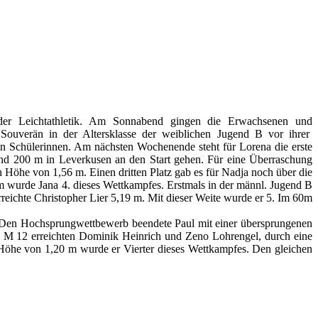
n der Leichtathletik. Am Sonnabend gingen die Erwachsenen und
Souverän in der Altersklasse der weiblichen Jugend B vor ihrer
en Schülerinnen. Am nächsten Wochenende steht für Lorena
die erste
d 200 m in Leverkusen an den Start gehen.
Für eine Überraschung
Höhe von 1,56 m. Einen dritten Platz gab es für Nadja noch über die
 m wurde Jana 4. dieses Wettkampfes.
Erstmals in der männl. Jugend B
reichte Christopher Lier 5,19 m. Mit dieser Weite wurde er 5. Im 60m
 Den Hochsprungwettbewerb beendete Paul mit einer übersprungenen
e M 12 erreichten Dominik Heinrich und Zeno Lohrengel, durch eine
Höhe von 1,20 m wurde er Vierter dieses Wettkampfes. Den gleichen