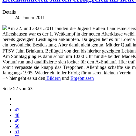
Details
24. Januar 2011
Am 22. und 23.01.2011 fanden die Jugend Hallen-Landesmeistersch
Allershausen war es der 1. Wettkampf in der neuen Alterklasse weib
bereits gezeigten Leistungen anknüpfen. Da gegen lief es für Lorena 
ein persönliche Bestleistung. Aber damit nicht genug. Mit der Quali 
FTSV Jahn Brinkum. Beflügelt von den bis hierher gezeigten Leistun
Am Sonntag ging es dann schon um 10:00 Uhr für die beiden Mädels 
Vorlauf ran und qualifizierte sich locker für den A-Endlauf. Hier t
somit verpasste sie knapp das Treppchen. Allerdings schaffte sie 
Jahrgangs 1995. Wieder ein toller Erfolg für unseren kleinen Verein.
--> hier geht es zu den
Bildern
und
Ergebnissen
Seite 52 von 63
47
48
49
50
51