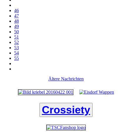
46
47
48
49
50
51
52
53
54
55
Ältere Nachrichten
Crossiety