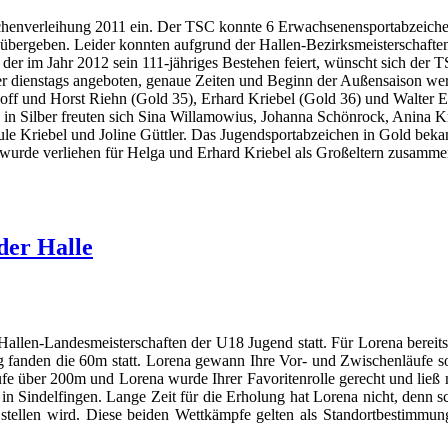
chenverleihung 2011 ein. Der TSC konnte 6 Erwachsenensportabzeichen
ergeben. Leider konnten aufgrund der Hallen-Bezirksmeisterschaften in
er im Jahr 2012 sein 111-jähriges Bestehen feiert, wünscht sich der T
r dienstags angeboten, genaue Zeiten und Beginn der Außensaison we
hoff und Horst Riehn (Gold 35), Erhard Kriebel (Gold 36) und Walter 
in Silber freuten sich Sina Willamowius, Johanna Schönrock, Anina K
ule Kriebel und Joline Güttler. Das Jugendsportabzeichen in Gold bek
wurde verliehen für Helga und Erhard Kriebel als Großeltern zusamme
der Halle
llen-Landesmeisterschaften der U18 Jugend statt. Für Lorena bereits
ag fanden die 60m statt. Lorena gewann Ihre Vor- und Zwischenläufe s
fe über 200m und Lorena wurde Ihrer Favoritenrolle gerecht und ließ mi
DM in Sindelfingen. Lange Zeit für die Erholung hat Lorena nicht, de
stellen wird. Diese beiden Wettkämpfe gelten als Standortbestimmun