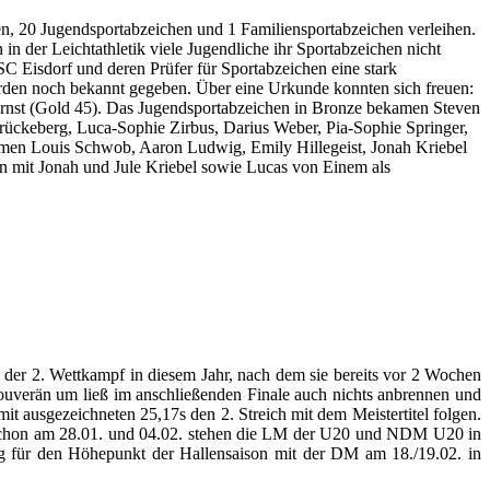
, 20 Jugendsportabzeichen und 1 Familiensportabzeichen verleihen.
 der Leichtathletik viele Jugendliche ihr Sportabzeichen nicht
SC Eisdorf und deren Prüfer für Sportabzeichen eine stark
rden noch bekannt gegeben. Über eine Urkunde konnten sich freuen:
Ernst (Gold 45). Das Jugendsportabzeichen in Bronze bekamen Steven
rückeberg, Luca-Sophie Zirbus, Darius Weber, Pia-Sophie Springer,
amen Louis Schwob, Aaron Ludwig, Emily Hillegeist, Jonah Kriebel
n mit Jonah und Jule Kriebel sowie Lucas von Einem als
 der 2. Wettkampf in diesem Jahr, nach dem sie bereits vor 2 Wochen
ouverän um ließ im anschließenden Finale auch nichts anbrennen und
t ausgezeichneten 25,17s den 2. Streich mit dem Meistertitel folgen.
nn schon am 28.01. und 04.02. stehen die LM der U20 und NDM U20 in
g für den Höhepunkt der Hallensaison mit der DM am 18./19.02. in