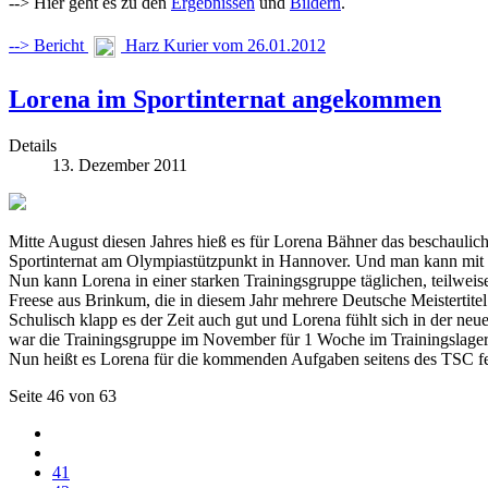
--> Hier geht es zu den
Ergebnissen
und
Bildern
.
--> Bericht
Harz Kurier vom 26.01.2012
Lorena im Sportinternat angekommen
Details
13. Dezember 2011
Mitte August diesen Jahres hieß es für Lorena Bähner das beschaulic
Sportinternat am Olympiastützpunkt in Hannover. Und man kann mit r
Nun kann Lorena in einer starken Trainingsgruppe täglichen, teilwei
Freese aus Brinkum, die in diesem Jahr mehrere Deutsche Meistertite
Schulisch klapp es der Zeit auch gut und Lorena fühlt sich in der ne
war die Trainingsgruppe im November für 1 Woche im Trainingslager
Nun heißt es Lorena für die kommenden Aufgaben seitens des TSC fe
Seite 46 von 63
41