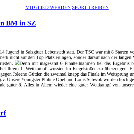
MITGLIED WERDEN
SPORT TREIBEN
len BM in SZ
4 Jugend in Salzgitter Lebenstedt statt. Der TSC war mit 8 Starten ve
merk nicht auf den Top-Platzierungen, sonder darauf nach der langen 
frieden.
Denn mit insgesamt 6 Finalteilnahmen fiel das Ergebnis be
 4 bei Ihrem 1. Wettkampf, wussten im Kugelstoßen zu überzeugen. E
dagegen Joleene Güttler, die zweimal knapp das Finale im Weitsprung un
.v. Unsere Youngster Philine Opel und Louis Schwob wurden hoch geme
e guter 8. Alles in Allem wieder eine guter Wettkampf von unsere
rf