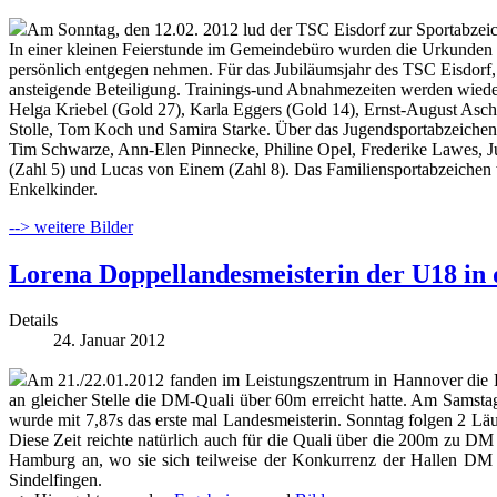
Am Sonntag, den 12.02. 2012 lud der TSC Eisdorf zur Sportabzei
In einer kleinen Feierstunde im Gemeindebüro wurden die Urkunden üb
persönlich entgegen nehmen. Für das Jubiläumsjahr des TSC Eisdorf, d
ansteigende Beteiligung. Trainings-und Abnahmezeiten werden wiede
Helga Kriebel (Gold 27), Karla Eggers (Gold 14), Ernst-August Asc
Stolle, Tom Koch und Samira Starke. Über das Jugendsportabzeichen 
Tim Schwarze, Ann-Elen Pinnecke, Philine Opel, Frederike Lawes, J
(Zahl 5) und Lucas von Einem (Zahl 8). Das Familiensportabzeichen 
Enkelkinder.
--> weitere Bilder
Lorena Doppellandesmeisterin der U18 in 
Details
24. Januar 2012
Am 21./22.01.2012 fanden im Leistungszentrum in Hannover die Ha
an gleicher Stelle die DM-Quali über 60m erreicht hatte. Am Samst
wurde mit 7,87s das erste mal Landesmeisterin. Sonntag folgen 2 Läu
Diese Zeit reichte natürlich auch für die Quali über die 200m zu 
Hamburg an, wo sie sich teilweise der Konkurrenz der Hallen DM 
Sindelfingen.