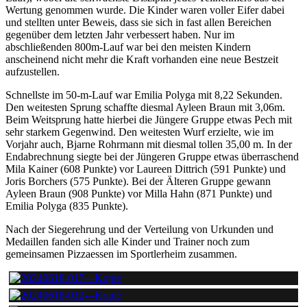
Wertung genommen wurde. Die Kinder waren voller Eifer dabei
und stellten unter Beweis, dass sie sich in fast allen Bereichen
gegenüber dem letzten Jahr verbessert haben. Nur im
abschließenden 800m-Lauf war bei den meisten Kindern
anscheinend nicht mehr die Kraft vorhanden eine neue Bestzeit
aufzustellen.
Schnellste im 50-m-Lauf war Emilia Polyga mit 8,22 Sekunden.
Den weitesten Sprung schaffte diesmal Ayleen Braun mit 3,06m.
Beim Weitsprung hatte hierbei die Jüngere Gruppe etwas Pech mit
sehr starkem Gegenwind. Den weitesten Wurf erzielte, wie im
Vorjahr auch, Bjarne Rohrmann mit diesmal tollen 35,00 m. In der
Endabrechnung siegte bei der Jüngeren Gruppe etwas überraschend
Mila Kainer (608 Punkte) vor Laureen Dittrich (591 Punkte) und
Joris Borchers (575 Punkte). Bei der Älteren Gruppe gewann
Ayleen Braun (908 Punkte) vor Milla Hahn (871 Punkte) und
Emilia Polyga (835 Punkte).
Nach der Siegerehrung und der Verteilung von Urkunden und
Medaillen fanden sich alle Kinder und Trainer noch zum
gemeinsamen Pizzaessen im Sportlerheim zusammen.