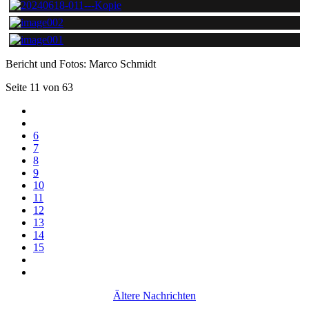
Bericht und Fotos: Marco Schmidt
Seite 11 von 63
6
7
8
9
10
11
12
13
14
15
Ältere Nachrichten