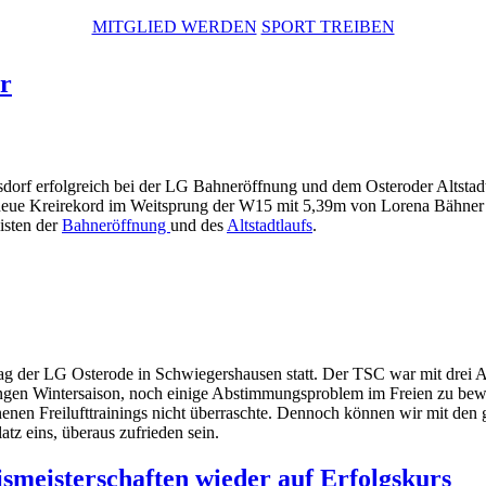
MITGLIED WERDEN
SPORT TREIBEN
r
dorf erfolgreich bei der
LG Bahneröffnung und dem Osteroder Altstadtl
r neue Kreirekord im Weitsprung der W15 mit 5,39m von Lorena Bähner 
listen der
Bahneröffnung
und des
Altstadtlaufs
.
 der LG Osterode in Schwiegershausen statt. Der TSC war mit drei At
langen Wintersaison, noch einige Abstimmungsproblem im Freien zu bew
enen Freilufttrainings nicht überraschte. Dennoch können wir mit den
atz eins, überaus zufrieden sein.
ismeisterschaften wieder auf Erfolgskurs