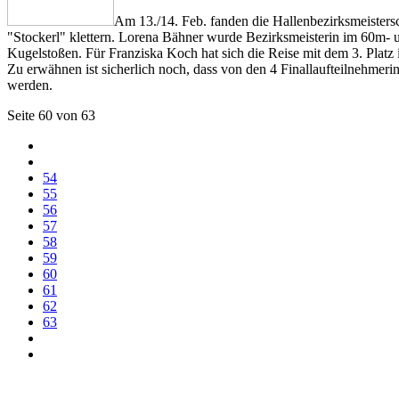
Am 13./14. Feb. fanden die Hallenbezirksmeistersch
"Stockerl" klettern. Lorena Bähner wurde Bezirksmeisterin im 60m- 
Kugelstoßen. Für Franziska Koch hat sich die Reise mit dem 3. Platz 
Zu erwähnen ist sicherlich noch, dass von den 4 Finallaufteilnehme
werden.
Seite 60 von 63
54
55
56
57
58
59
60
61
62
63