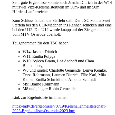
Sehr gute Ergebnisse konnte auch Jasmin Dittrich in der W14
mit zwei Vize-Kreismeistertiteln im 50m- und im 50m
Hürden-Lauf erreichen.
Zum Schluss fanden die Staffeln statt. Der TSC konnte zwei
Staffeln bei den U10-Mädchen ins Rennen schicken und eine
bei den U12. Die U12 wurde knapp auf der Zielgeraden noch
vom MTV Osterode überholt.
Teilgenommen für den TSC haben:
W14: Jasmin Dittrich
W11: Emilia Polyga
W10: Ayleen Braun, Lea Aschoff und Clara
Blumenberg
W8 und jünger: Charlotte Gemende, Lenya Kemke,
Tessa Rohrmann, Laureen Dittrich, Ellie Karl, Mila
Kainer, Emilia Schmidt und Antonia Schmidt
M9: Bjarne Rohrmann
M8 und jünger: Robin Gemende
Link zur Ergebnisliste im Internet:
https://ladv.de/ergebnisse/70719/Kreishallenmeisterschaft-
2023-Ergebnisliste-Osterode-2023.htm