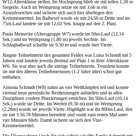
W12-Altersklasse stellen. Im Hochsprung blieb sie mit tollen 1,30 m
Siegerin. Auch im Weitsprung setzte sie mit 3,66 m ein
Ausrufezeichen und sicherte sich auch hier überlegen den
Kreismeistertitel. Im Ballwurf wurde sie mit 24,50 m Dritte und im
75m-Lauf landete sie mit 12,02 Sek. knapp auf den 2. Platz.
Paula Meinecke (Altersgruppe W7) wurde im 50m-Lauf (12,14
Sek.) und im Weitsprung (1,80 m) jeweils Sechste. Im
Schlagballwurf schaffte sie 9,50 m und wurde hier Vierte.
Jüngste Teilnehmerin des gesamten Feldes war Luisa Schmidt mit 5
Jahren und landete jeweils dreimal auf Platz 1 in ihrer Altersklasse
W6. Sie war aber auch die einzige Teilnehmerin. Trotzdem konnte
sie mit den älteren Teilnehmerinnen (1-2 Jahre älter) schon gut
mithalten.
Antonia Schmidt (W8) nahm an vier Wettkämpfen teil und konnte
viermal neue persönliche Bestleistungen aufstellen und in allen
Disziplinen vordere Platzierungen erreichen. Im 50m-Lauf (10,14
Sek.) wurde sie Dritte. Im Werfen (9,50 m) und im Weitsprung
(2,28m) wurde sie jeweils Vierte. Highlight war ihr 800m-Lauf, den
sie mit 3:56,78 Minuten beendete und somit zum ersten Mal unter
vier Minuten blieb. Damit sicherte sie sich den Vize-
Kreismeistertitel.
Die Überraschung (auch für sich selbst) schaffte Emilia Schmidt mit